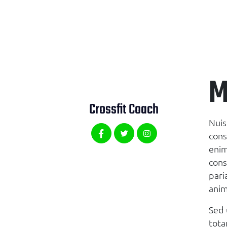
M
Crossfit Coach
Nuis
cons
enim
cons
pari
anim
Sed 
tota