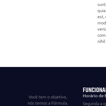
sunt
quia
est,
modi
veni
comm
nihi
FUNCIONA
Horário de
Você tem o objetivo,
nós temos a Fórmula.
Segunda a qu