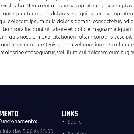
 explicabo. Nemo enim ipsam voluptatem quia voluptas si
 consequuntur magni dolores eos qui ratione voluptate
 qui dolorem ipsum quia dolor sit amet, consectetur, adip
 tempora incidunt ut labore et dolore magnam aliquam
am, quis nostrum exercitationem ullam corporis suscipit l
odi consequatur? Quis autem vel eum iure reprehenderit
l molestiae consequatur, vel illum qui dolorem eum fugiat
MENTO
LINKS
 Funcionamento:
Sobre
inta das 5:00 às 23:00
Services