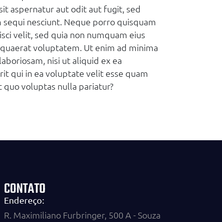
t aspernatur aut odit aut fugit, sed
m sequi nesciunt. Neque porro quisquam
isci velit, sed quia non numquam eius
 quaerat voluptatem. Ut enim ad minima
aboriosam, nisi ut aliquid ex ea
 qui in ea voluptate velit esse quam
 quo voluptas nulla pariatur?
CONTATO
Endereço:
R. Maximiliano Furbringer, 500 A - Souza